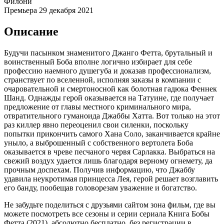
Филони
Премьера
29 декабря 2021
Описание
Будучи пасынком знаменитого Джанго Фетта, брутальный и
воинственный Боба вполне логично избирает для себе
профессию наемного душегуба и доказав профессионализм,
странствует по вселенной, исполняя заказы в компании с
очаровательной и смертоносной как болотная гадюка Феннек
Шанд. Однажды герой оказывается на Татуине, где получает
предложение от главы местного криминального мира,
отвратительного гуманоида Джаббы Хатта. Вот только на этот
раз киллер явно переоценил свои силенки, поскольку
попытки прикончить самого Хана Соло, заканчивается крайне
уныло, а выброшенный с собственного вертолета Боба
оказывается в чреве песчаного червя Сарлакка. Выбраться на
свежий воздух удается лишь благодаря верному огнемету, да
прочным доспехам. Получив информацию, что Джаббу
удавила неукротимая принцесса Лея, герой решает возглавить
его банду, пообещав головорезам уважение и богатство.
Не забудьте поделиться с друзьями сайтом зона фильм, где вы
можете посмотреть все сезоны и серии сериала Книга Бобы
Фетта (2021), абсолютно бесплатно, без регистрации в