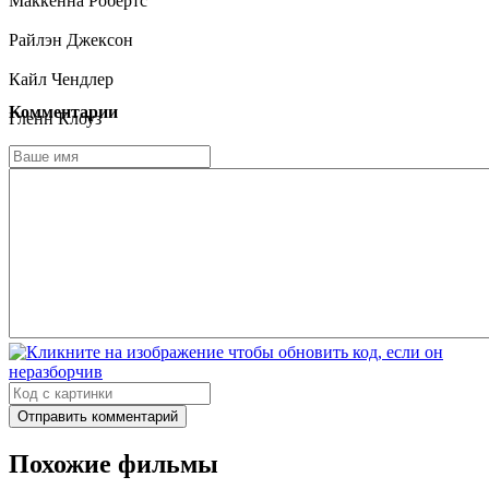
Маккенна Робертс
Райлэн Джексон
Кайл Чендлер
Комментарии
Гленн Клоуз
Джэми Деметриу
Эндрю Скотт
Фола Эванс-Акингбола
Роберт Баста
Отправить комментарий
Похожие фильмы