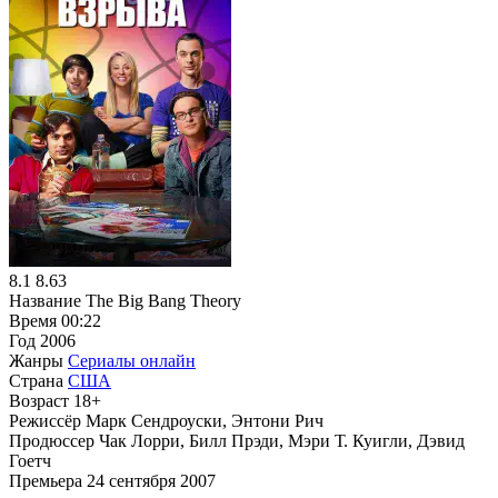
8.1
8.63
Название
The Big Bang Theory
Время
00:22
Год
2006
Жанры
Сериалы онлайн
Страна
США
Возраст
18+
Режиссёр
Марк Сендроуски, Энтони Рич
Продюссер
Чак Лорри, Билл Прэди, Мэри Т. Куигли, Дэвид
Гоетч
Премьера
24 сентября 2007