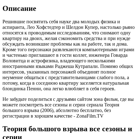
Описание
Решившие посвятить себя науке два молодых физика и
аспиранта, Лео Хофстедтер и Шелдон Купер, настолько рьяно
относятся к проводимым исследованиям, что снимают одну
квартиру на двоих, желая сэкономить средства и при нужде
обсуждать возникшие проблемы как на работе, так и дома.
Кроме того персонажи развлекаются компьютерными играми
и частенько приглашают в гости коллег, инженера Говарда
Воловитца и астрофизика, владеющего несколькими
иностранными языками Раджеша Кутрапали. Помимо общих
интересов, указанных персонажей объединят полное
неумение общаться с представительницами слабого пола, а
потому, когда в соседнюю квартиру заселяется натуральная
блондинка Пенни, она легко влюбляет в себя героев.
Не забудьте поделиться с друзьями сайтом зона фильм, где вы
можете посмотреть все сезоны и серии сериала Теория
большого взрыва (2006), абсолютно бесплатно, без
регистрации в хорошем качестве - ZonaFilm.TV
Теория большого взрыва все сезоны и
серии