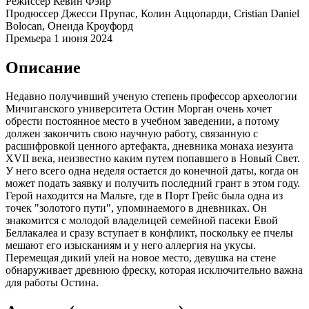
Режиссёр
Кевин Фэйр
Продюссер
Джесси Прупас, Колин Аццопарди, Cristian Daniel
Bolocan, Онеида Кроуфорд
Премьера
1 июня 2024
Описание
Недавно получивший ученую степень профессор археологии
Мичиганского университета Остин Морган очень хочет
обрести постоянное место в учебном заведении, а потому
должен закончить свою научную работу, связанную с
расшифровкой ценного артефакта, дневника монаха иезуита
XVII века, неизвестно каким путем попавшего в Новый Свет.
У него всего одна неделя остается до конечной даты, когда он
может подать заявку и получить последний грант в этом году.
Герой находится на Мальте, где в Порт Грейс была одна из
точек "золотого пути", упоминаемого в дневниках. Он
знакомится с молодой владелицей семейной пасеки Евой
Беллакалеа и сразу вступает в конфликт, поскольку ее пчелы
мешают его изысканиям и у него аллергия на укусы.
Перемещая дикий улей на новое место, девушка на стене
обнаруживает древнюю фреску, которая исключительно важна
для работы Остина.