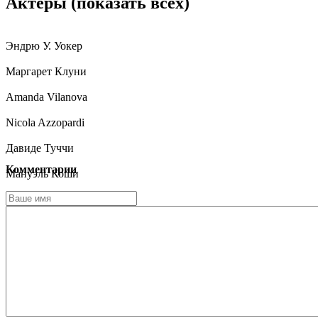
Актеры
(показать всех)
Эндрю У. Уокер
Маргарет Клуни
Amanda Vilanova
Nicola Azzopardi
Давиде Туччи
Комментарии
Мануэль Коши
Энтони Эллуль
Иэн Портер
Axel Rafael
Мэй-Линда Касумович