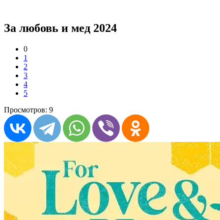
За любовь и мед 2024
0
1
2
3
4
5
Просмотров: 9