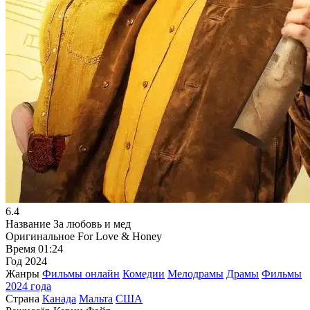
6.4
Название
За любовь и мед
Оригинальное
For Love & Honey
Время
01:24
Год
2024
Жанры
Фильмы онлайн
Комедии
Мелодрамы
Драмы
Фильмы
2024 года
Страна
Канада
Мальта
США