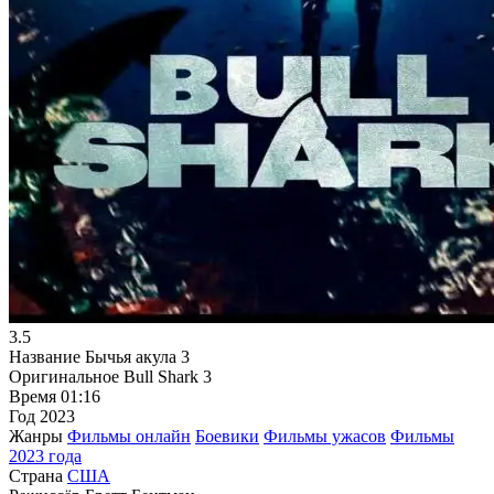
3.5
Название
Бычья акула 3
Оригинальное
Bull Shark 3
Время
01:16
Год
2023
Жанры
Фильмы онлайн
Боевики
Фильмы ужасов
Фильмы
2023 года
Страна
США