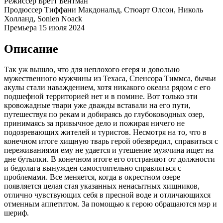
Режиссёр
Бретт Бентман
Продюссер
Тиффани Макдональд, Стюарт Олсон, Николь
Холланд, Sonien Noack
Премьера
15 июля 2024
Описание
Так уж вышло, что для неплохого егеря и довольно
мужественного мужчины из Техаса, Спенсора Тиммса, бычьи
акулы стали наваждением, хотя никакого океана рядом с его
подшефной территорией нет и в помине. Вот только эти
кровожадные твари уже дважды вставали на его пути,
путешествуя по рекам и добираясь до глубоководных озер,
принимаясь за привычное дело и пожирая ничего не
подозревающих жителей и туристов. Несмотря на то, что в
конечном итоге хищную тварь герой обезвредил, справиться с
переживаниями ему не удается и утешение мужчина ищет на
дне бутылки. В конечном итоге его отстраняют от должности
и бедолага вынужден самостоятельно справляться с
проблемами. Все меняется, когда в окрестном озере
появляется целая стая указанных ненасытных хищников,
отлично чувствующих себя в пресной воде и отличающихся
отменным аппетитом. За помощью к герою обращаются мэр и
шериф.