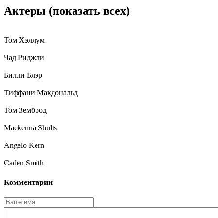
Актеры
(показать всех)
Том Хэллум
Чад Риджли
Билли Блэр
Тиффани Макдональд
Том Земброд
Mackenna Shults
Angelo Kern
Caden Smith
Комментарии