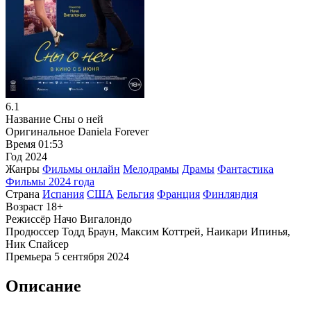
6.1
Название
Сны о ней
Оригинальное
Daniela Forever
Время
01:53
Год
2024
Жанры
Фильмы онлайн
Мелодрамы
Драмы
Фантастика
Фильмы 2024 года
Страна
Испания
США
Бельгия
Франция
Финляндия
Возраст
18+
Режиссёр
Начо Вигалондо
Продюссер
Тодд Браун, Максим Коттрей, Наикари Ипинья,
Ник Спайсер
Премьера
5 сентября 2024
Описание