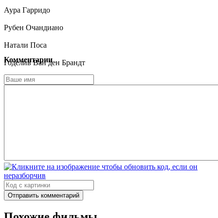
Аура Гарридо
Рубен Очандиано
Натали Поса
Комментарии
Годелив Ван ден Брандт
Франк Фейс
Пилар Бергес
Синди Клас
Росио Саис
Hidrogenesse
Отправить комментарий
Похожие фильмы