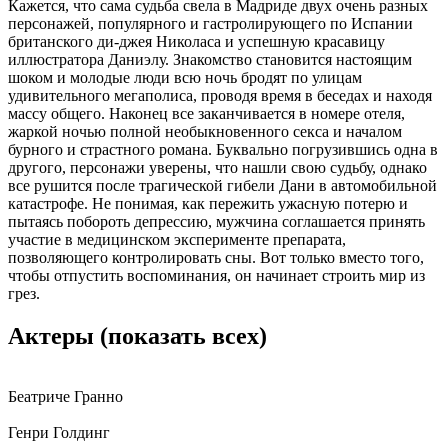
Кажется, что сама судьба свела в Мадриде двух очень разных
персонажей, популярного и гастролирующего по Испании
британского ди-джея Николаса и успешную красавицу
иллюстратора Даниэлу. Знакомство становится настоящим
шоком и молодые люди всю ночь бродят по улицам
удивительного мегаполиса, проводя время в беседах и находя
массу общего. Наконец все заканчивается в номере отеля,
жаркой ночью полной необыкновенного секса и началом
бурного и страстного романа. Буквально погрузившись одна в
другого, персонажи уверены, что нашли свою судьбу, однако
все рушится после трагической гибели Дани в автомобильной
катастрофе. Не понимая, как пережить ужасную потерю и
пытаясь побороть депрессию, мужчина соглашается принять
участие в медицинском эксперименте препарата,
позволяющего контролировать сны. Вот только вместо того,
чтобы отпустить воспоминания, он начинает строить мир из
грез.
Актеры
(показать всех)
Беатриче Гранно
Генри Голдинг