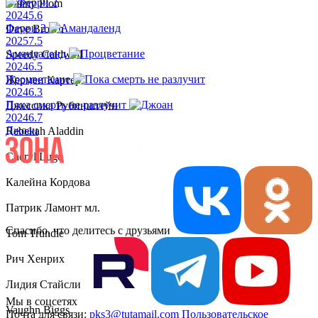
Danny Plom
2024
5.6
Ферри 2
Dave Brown
2025
7.5
Амандаленд
Speedy Caldwell
2024
6.5
Процветание
Жермен Картер
2024
6.3
Пока смерть не разлучит
Джессика Рубинштейн
2024
6.7
Джоан
Rebekah Aladdin
Cheryl Lugo
Калейна Кордова
Патрик Ламонт мл.
Спасибо, что делитесь с друзьями
Tom Trundle
Рич Хенрих
Лидия Стайслингер
Мы в соцсетях
Vaughn Biggs
Почта для связи:
pks3@tutamail.com
Пользовательское