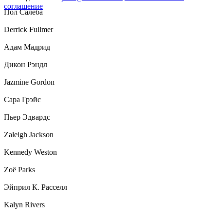
соглашение
Пол Салеба
Derrick Fullmer
Адам Мадрид
Дикон Рэндл
Jazmine Gordon
Сара Грэйс
Пьер Эдвардс
Zaleigh Jackson
Kennedy Weston
Zoë Parks
Эйприл К. Расселл
Kalyn Rivers