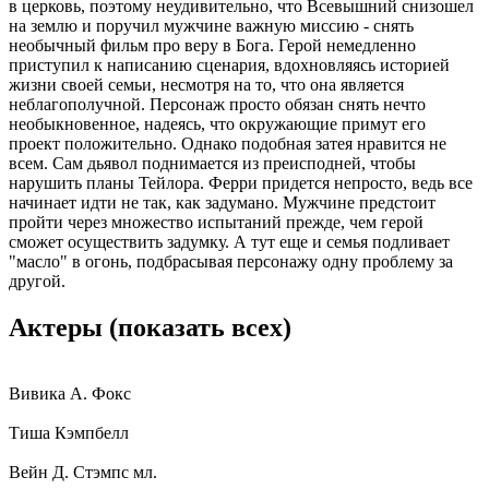
в церковь, поэтому неудивительно, что Всевышний снизошел
на землю и поручил мужчине важную миссию - снять
необычный фильм про веру в Бога. Герой немедленно
приступил к написанию сценария, вдохновляясь историей
жизни своей семьи, несмотря на то, что она является
неблагополучной. Персонаж просто обязан снять нечто
необыкновенное, надеясь, что окружающие примут его
проект положительно. Однако подобная затея нравится не
всем. Сам дьявол поднимается из преисподней, чтобы
нарушить планы Тейлора. Ферри придется непросто, ведь все
начинает идти не так, как задумано. Мужчине предстоит
пройти через множество испытаний прежде, чем герой
сможет осуществить задумку. А тут еще и семья подливает
"масло" в огонь, подбрасывая персонажу одну проблему за
другой.
Актеры
(показать всех)
Вивика А. Фокс
Тиша Кэмпбелл
Вейн Д. Стэмпс мл.