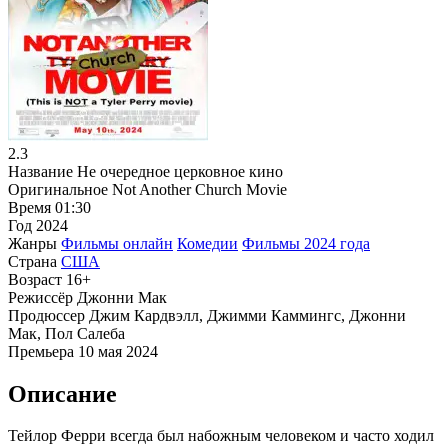
2.3
Название
Не очередное церковное кино
Оригинальное
Not Another Church Movie
Время
01:30
Год
2024
Жанры
Фильмы онлайн
Комедии
Фильмы 2024 года
Страна
США
Возраст
16+
Режиссёр
Джонни Мак
Продюссер
Джим Кардвэлл, Джимми Каммингс, Джонни
Мак, Пол Салеба
Премьера
10 мая 2024
Описание
Тейлор Ферри всегда был набожным человеком и часто ходил