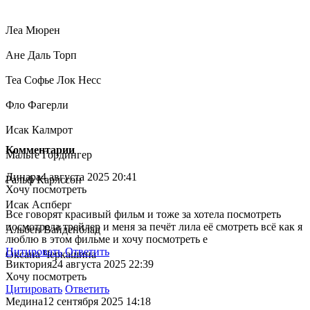
Леа Мюрен
Ане Даль Торп
Теа Софье Лок Несс
Фло Фагерли
Исак Калмрот
Комментарии
Мальте Гордингер
Динара
4 августа 2025 20:41
Ральф Карлссон
Хочу посмотреть
Исак Аспберг
Все говорят красивый фильм и тоже за хотела посмотреть
посмотрела трейлер и меня за печёт лила её смотреть всё как я
Альбен Вайденблад
люблю в этом фильме и хочу посмотреть е
Цитировать
Ответить
Оксана Черкашина
Виктория
24 августа 2025 22:39
Хочу посмотреть
Цитировать
Ответить
Медина
12 сентября 2025 14:18