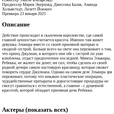
Продюссер
Мария Экерховд, Джессика Балак, Аманда
Хольмстедт, Лизетт Йонжич
Премьера
23 января 2025
Описание
Действие происходит в сказочном королевстве, где самой
главной ценностью считается красота. Именно там живет
девушка Эльвира вместе со своей приемной матерью и
сводной сестрой. Больше всего на свете она переживает о том,
что принц Джулиан, в которого они обе с сестрой по уши
влюблены, отдаст предпочтение последней. Мачеха Эльвиры,
Ребекка, не жалеет ни денег, ни сил, чтобы сделать из своей
родной дочери самую настоящую красавицу, которая сможет
покорить сердце Джулиана. Однако на самом деле Эльвира зря
переживает, потому что никакие пластические операции,
чудодейственные препараты и дорогостоящие процедуры не
смогут сравниться с естественной, а главное - с душевной
красотой, которой обладает приемная дочь Ребекки.
Актеры
(показать всех)