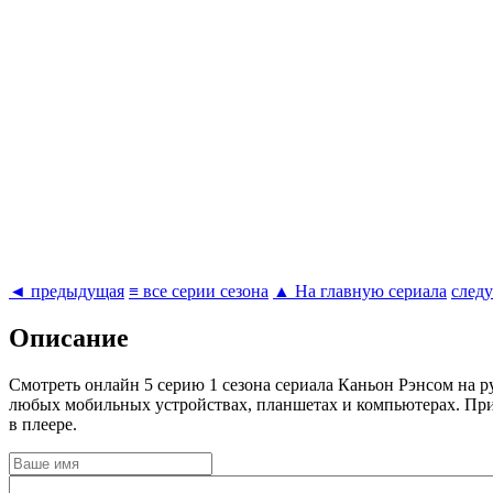
◄ предыдущая
≡ все серии сезона
▲ На главную сериала
след
Описание
Cмотреть онлайн 5 серию 1 сезона сериала Каньон Рэнсом на р
любых мобильных устройствах, планшетах и компьютерах. При
в плеере.