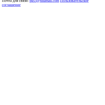
Почта для связи:
pks3@tutamail.com
Пользовательское
соглашение