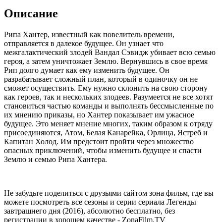
Описание
Рипа Хантер, известный как повелитель времени,
отправляется в далекое будущее. Он узнает что
межгалактический злодей Вандал Сэвидж убивает всю семью
героя, а затем уничтожает Землю. Вернувшись в свое время
Рип долго думает как ему изменить будущее. Он
разрабатывает сложный план, который в одиночку он не
сможет осуществить. Ему нужно склонить на свою сторону
как героев, так и нескольких злодеев. Разумеется не все хотят
становиться частью команды и выполнять бессмысленные по
их мнению приказы, но Хантер показывает им ужасное
будущее. Это меняет мнение многих, таким образом к отряду
присоединяются, Атом, Белая Канарейка, Орлица, Ястреб и
Капитан Холод. Им предстоит пройти через множество
опасных приключений, чтобы изменить будущее и спасти
Землю и семью Рипа Хантера.
Не забудьте поделиться с друзьями сайтом зона фильм, где вы
можете посмотреть все сезоны и серии сериала Легенды
завтрашнего дня (2016), абсолютно бесплатно, без
регистрации в хорошем качестве - ZonaFilm.TV