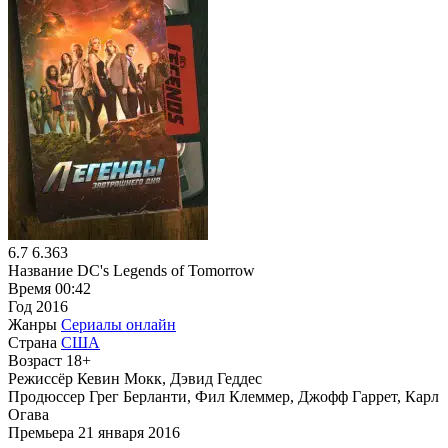
6.7
6.363
Название
DC's Legends of Tomorrow
Время
00:42
Год
2016
Жанры
Сериалы онлайн
Страна
США
Возраст
18+
Режиссёр
Кевин Мокк, Дэвид Геддес
Продюссер
Грег Берланти, Фил Клеммер, Джофф Гаррет, Карл
Огава
Премьера
21 января 2016