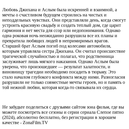
Любовь Джихана и Аслым была искренней и взаимной, а
мечты о счастливом будущем строились на чистых и
неподдельных чувствах. Они представляли день, когда смогут
устроить красивую свадьбу и создать теплый дом, где царит
гармония и нет места для ссор или недопонимания. Однако
одна роковая ночь неожиданно разрушила все их планы и
превратила любящих людей в непримиримых врагов.
Старший брат Аслым погиб под колесами автомобиля,
которым управляла сестра Джихана. Он считал происшествие
трагической случайностью и полагал, что родственница
заслуживает лишь мягкого наказания. Однако Аслым была
уверена, что произошедшее — результат халатности, и
виновницу трагедии необходимо посадить в тюрьму. Это
стало началом глубокого конфликта между ними. Разногласия
разрушили не только совместные мечты героев, но и память о
той нежной любви, которая когда-то связывала их сердца.
Не забудьте поделиться с друзьями сайтом зона фильм, где вы
можете посмотреть все сезоны и серии сериала Слепое пятно
(2024), абсолютно бесплатно, без регистрации в хорошем
качестве - ZonaFilm.TV