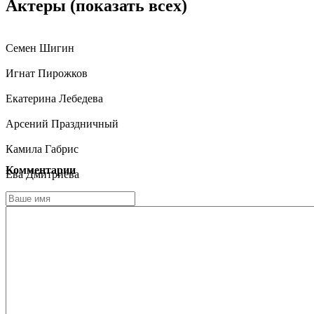
Актеры
(показать всех)
Семен Шигин
Игнат Пирожков
Екатерина Лебедева
Арсений Праздничный
Камила Габрис
Комментарии
Ева Дмитриева
Кирилл Лебедев
Афина Маслова
Милолика Стебунова
Алексей Григорьев
Екатерина Ягодка