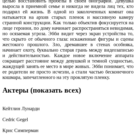
целью восстановить пробелы в своей биографии. Девушка
выросла в приемной семье и никогда не видела лиц тех, кто
подарил ей жизнь. В одной из заколоченных комнат она
натыкается на архив старых пленок и массивную камеру
странной конструкции. Как только объектив фокусируется на
лице героини, по дому начинает распространяться невидимая,
но осязаемая угроза. Эбби видит через экран устройства то,
что скрыто от обычного глаза: искаженные фигуры и сцены
жестокого прошлого. Зло, дремавшее в стенах особняка,
начинает охоту, буквально стирая грань между видеозаписью
и действительностью. Каждое новое включение аппарата
сокращает расстояние между девушкой и темной сущностью,
жаждущей занять ее место в мире живых. Эбби понимает, что
ее родители не просто исчезли, а стали частью бесконечного
кошмара, запечатленного на эту проклятую пленку.
Актеры
(показать всех)
Кейтлин Лунарди
Cedric Gegel
Крис Симперман