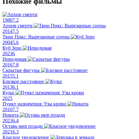
Похожие фильмы
1980
7.2
Архив смерти
2014
7.5
Твин Пикс: Вырезанные сцены
2004
5.6
Куб Зеро
2023
6
Невидимая
2016
7.8
Скрытые фигуры
2015
5.1
Близкое расстояние
2013
6.1
Культ
2025
Пункт назначения: Узы крови
2010
7.7
Никита
2023
6.4
Оставь мир позади
2021
6.3
Красное уведомление