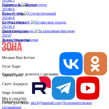
2024
4.3
Вайнвилль
Паулетта Вашингтон
2018
8.6
Йеллоустоун
Kylee D. Allen
2024
6.8
Сочувствующий
Де Этта Литтл
2023
6.4
Оставь мир позади
Джей Петерсон
2024
7
За красивым фасадом
Дэвид Эткинсон
Tony Fox
Мелани Ван Беттен
Оуэн Харн
Спасибо, что делитесь с друзьями
Чарльз Грин
Скотт Андерсен
Saige Aristilde
Мы в соцсетях
Найджел Барто
Почта для связи:
pks3@tutamail.com
Пользовательское
соглашение