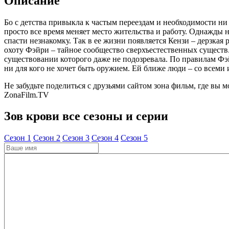
Описание
Бо с детства привыкла к частым переездам и необходимости ни 
просто все время меняет место жительства и работу. Однажды 
спасти незнакомку. Так в ее жизни появляется Кензи – дерзкая
охоту Фэйри – тайное сообщество сверхъестественных существ
существовании которого даже не подозревала. По правилам Фэ
ни для кого не хочет быть оружием. Ей ближе люди – со всеми 
Не забудьте поделиться с друзьями сайтом зона фильм, где вы м
ZonaFilm.TV
Зов крови все сезоны и серии
Cезон 1
Cезон 2
Cезон 3
Cезон 4
Cезон 5