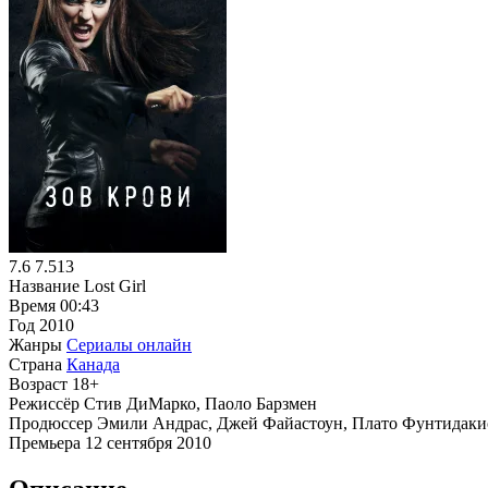
7.6
7.513
Название
Lost Girl
Время
00:43
Год
2010
Жанры
Сериалы онлайн
Страна
Канада
Возраст
18+
Режиссёр
Стив ДиМарко, Паоло Барзмен
Продюссер
Эмили Андрас, Джей Файастоун, Плато Фунтидакис
Премьера
12 сентября 2010