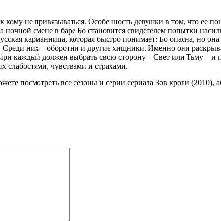
к кому не привязываться. Особенность девушки в том, что ее поц
на ночной смене в баре Бо становится свидетелем попытки насил
 русская карманница, которая быстро понимает: Бо опасна, но он
. Среди них – оборотни и другие хищники. Именно они раскрыва
йри каждый должен выбрать свою сторону – Свет или Тьму – и 
их слабостями, чувствами и страхами.
ожете посмотреть все сезоны и серии сериала Зов крови (2010), 