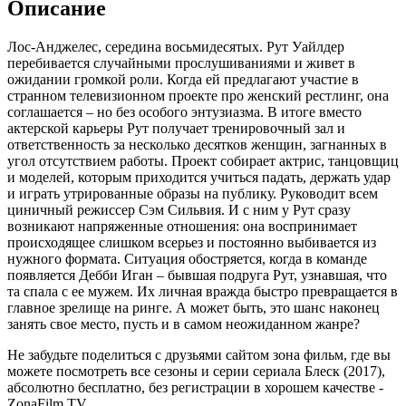
Описание
Лос-Анджелес, середина восьмидесятых. Рут Уайлдер
перебивается случайными прослушиваниями и живет в
ожидании громкой роли. Когда ей предлагают участие в
странном телевизионном проекте про женский рестлинг, она
соглашается – но без особого энтузиазма. В итоге вместо
актерской карьеры Рут получает тренировочный зал и
ответственность за несколько десятков женщин, загнанных в
угол отсутствием работы. Проект собирает актрис, танцовщиц
и моделей, которым приходится учиться падать, держать удар
и играть утрированные образы на публику. Руководит всем
циничный режиссер Сэм Сильвия. И с ним у Рут сразу
возникают напряженные отношения: она воспринимает
происходящее слишком всерьез и постоянно выбивается из
нужного формата. Ситуация обостряется, когда в команде
появляется Дебби Иган – бывшая подруга Рут, узнавшая, что
та спала с ее мужем. Их личная вражда быстро превращается в
главное зрелище на ринге. А может быть, это шанс наконец
занять свое место, пусть и в самом неожиданном жанре?
Не забудьте поделиться с друзьями сайтом зона фильм, где вы
можете посмотреть все сезоны и серии сериала Блеск (2017),
абсолютно бесплатно, без регистрации в хорошем качестве -
ZonaFilm.TV