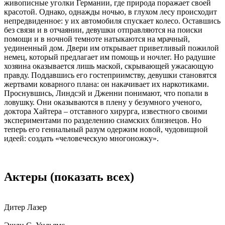
живописные уголки Германии, где природа поражает своей
красотой. Однако, однажды ночью, в глухом лесу происходит
непредвиденное: у их автомобиля спускает колесо. Оставшись
без связи и в отчаянии, девушки отправляются на поиски
помощи и в ночной темноте натыкаются на мрачный,
уединенный дом. Двери им открывает приветливый пожилой
немец, который предлагает им помощь и ночлег. Но радушие
хозяина оказывается лишь маской, скрывающей ужасающую
правду. Поддавшись его гостеприимству, девушки становятся
жертвами коварного плана: он накачивает их наркотиками.
Проснувшись, Линдсэй и Дженни понимают, что попали в
ловушку. Они оказываются в плену у безумного ученого,
доктора Хайтера – отставного хирурга, известного своими
экспериментами по разделению сиамских близнецов. Но
теперь его гениальный разум одержим новой, чудовищной
идеей: создать «человеческую многоножку».
Актеры
(показать всех)
Дитер Лазер