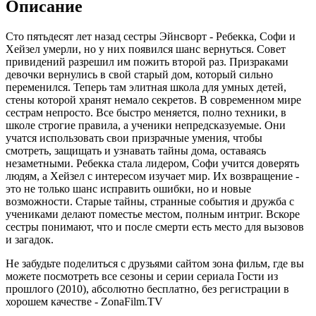
Описание
Сто пятьдесят лет назад сестры Эйнсворт - Ребекка, Софи и
Хейзел умерли, но у них появился шанс вернуться. Совет
привидений разрешил им пожить второй раз. Призраками
девочки вернулись в свой старый дом, который сильно
переменился. Теперь там элитная школа для умных детей,
стены которой хранят немало секретов. В современном мире
сестрам непросто. Все быстро меняется, полно техники, в
школе строгие правила, а ученики непредсказуемые. Они
учатся использовать свои призрачные умения, чтобы
смотреть, защищать и узнавать тайны дома, оставаясь
незаметными. Ребекка стала лидером, Софи учится доверять
людям, а Хейзел с интересом изучает мир. Их возвращение -
это не только шанс исправить ошибки, но и новые
возможности. Старые тайны, странные события и дружба с
учениками делают поместье местом, полным интриг. Вскоре
сестры понимают, что и после смерти есть место для вызовов
и загадок.
Не забудьте поделиться с друзьями сайтом зона фильм, где вы
можете посмотреть все сезоны и серии сериала Гости из
прошлого (2010), абсолютно бесплатно, без регистрации в
хорошем качестве - ZonaFilm.TV