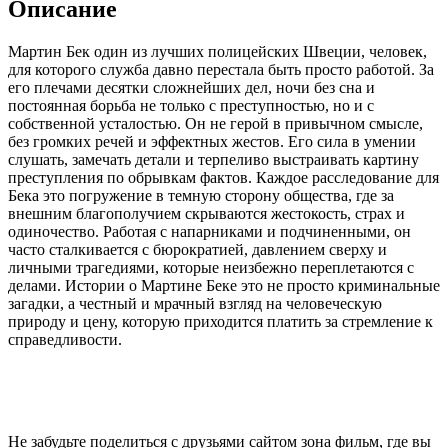
Описание
Мартин Бек один из лучших полицейских Швеции, человек,
для которого служба давно перестала быть просто работой. За
его плечами десятки сложнейших дел, ночи без сна и
постоянная борьба не только с преступностью, но и с
собственной усталостью. Он не герой в привычном смысле,
без громких речей и эффектных жестов. Его сила в умении
слушать, замечать детали и терпеливо выстраивать картину
преступления по обрывкам фактов. Каждое расследование для
Бека это погружение в темную сторону общества, где за
внешним благополучием скрываются жестокость, страх и
одиночество. Работая с напарниками и подчиненными, он
часто сталкивается с бюрократией, давлением сверху и
личными трагедиями, которые неизбежно переплетаются с
делами. Истории о Мартине Беке это не просто криминальные
загадки, а честный и мрачный взгляд на человеческую
природу и цену, которую приходится платить за стремление к
справедливости.
Не забудьте поделиться с друзьями сайтом зона фильм, где вы