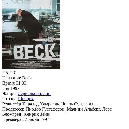
7.5
7.31
Название
Beck
Время
01:30
Год
1997
Жанры
Сериалы онлайн
Страна
Швеция
Режиссёр
Харальд Хамрелль, Челль Сундвалль
Продюссер
Пиодор Густафссон, Малини Альберг, Ларс
Бломгрен, Хенрик Зейн
Премьера
27 июня 1997