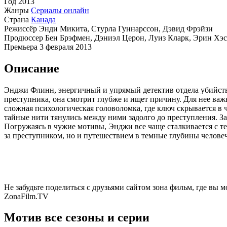
Год
2013
Жанры
Сериалы онлайн
Страна
Канада
Режиссёр
Энди Микита, Стурла Гуннарссон, Дэвид Фрэйзи
Продюссер
Бен Брэфмен, Дэниэл Церон, Луиз Кларк, Эрин Хэс
Премьера
3 февраля 2013
Описание
Энджи Флинн, энергичный и упрямый детектив отдела убийств
преступника, она смотрит глубже и ищет причину. Для нее важн
сложная психологическая головоломка, где ключ скрывается в ч
тайные нити тянулись между ними задолго до преступления. З
Погружаясь в чужие мотивы, Энджи все чаще сталкивается с тем
за преступником, но и путешествием в темные глубины челове
Не забудьте поделиться с друзьями сайтом зона фильм, где вы 
ZonaFilm.TV
Мотив все сезоны и серии