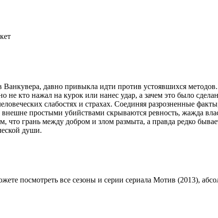
кет
 Ванкувера, давно привыкла идти против устоявшихся методов
о не кто нажал на курок или нанес удар, а зачем это было сдела
еловеческих слабостях и страхах. Соединяя разрозненные факты,
а внешне простыми убийствами скрываются ревность, жажда вла
, что грань между добром и злом размыта, а правда редко бывае
ческой души.
можете посмотреть все сезоны и серии сериала Мотив (2013), абсо