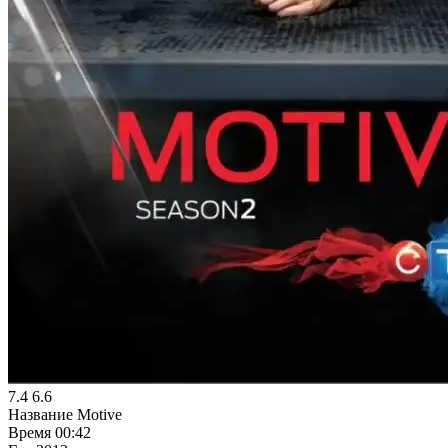
7.4
6.6
Название
Motive
Время
00:42