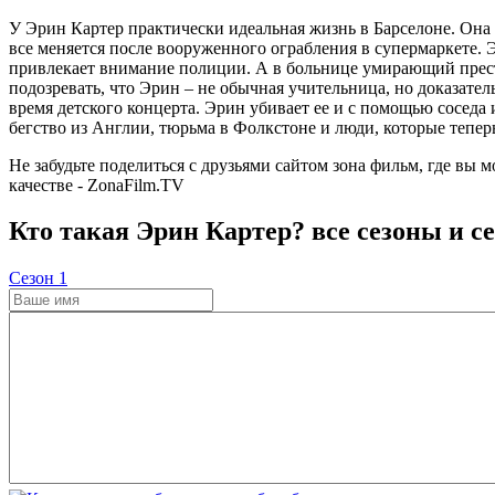
У Эрин Картер практически идеальная жизнь в Барселоне. Он
все меняется после вооруженного ограбления в супермаркете. Э
привлекает внимание полиции. А в больнице умирающий престу
подозревать, что Эрин – не обычная учительница, но доказател
время детского концерта. Эрин убивает ее и с помощью соседа
бегство из Англии, тюрьма в Фолкстоне и люди, которые тепер
Не забудьте поделиться с друзьями сайтом зона фильм, где вы 
качестве - ZonaFilm.TV
Кто такая Эрин Картер? все сезоны и с
Cезон 1