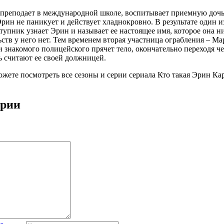
а преподает в международной школе, воспитывает приемную доч
рин не паникует и действует хладнокровно. В результате один и
пник узнает Эрин и называет ее настоящее имя, которое она н
ьств у него нет. Тем временем вторая участница ограбления – Ма
 и знакомого полицейского прячет тело, окончательно переходя 
ь считают ее своей должницей.
можете посмотреть все сезоны и серии сериала Кто такая Эрин Ка
ерии