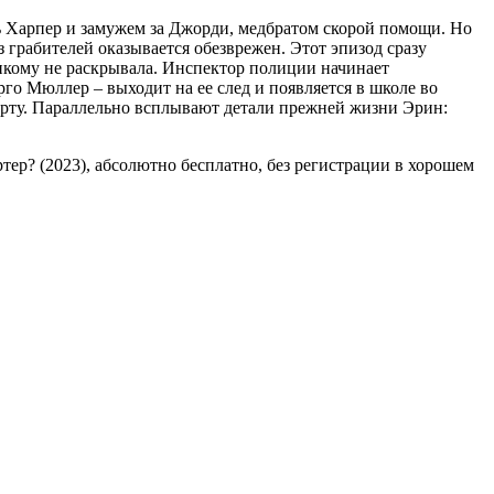
ь Харпер и замужем за Джорди, медбратом скорой помощи. Но
з грабителей оказывается обезврежен. Этот эпизод сразу
икому не раскрывала. Инспектор полиции начинает
рго Мюллер – выходит на ее след и появляется в школе во
черту. Параллельно всплывают детали прежней жизни Эрин:
ртер? (2023), абсолютно бесплатно, без регистрации в хорошем