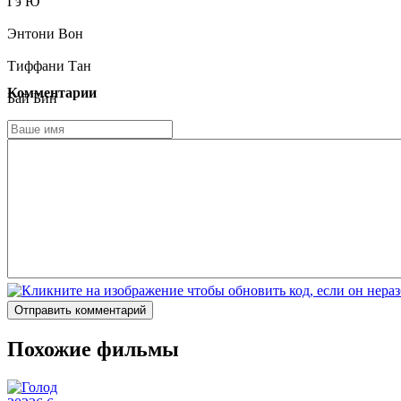
Гэ Ю
Энтони Вон
Тиффани Тан
Комментарии
Бай Бин
Ду Хайтао
Terry Wang
Чим Сюй-Мань
Mingwei Hai
Отправить комментарий
Похожие фильмы