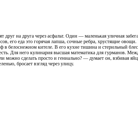
ят друг на друга через асфальт. Один — маленькая уличная забега
сов, его еда это горячая лапша, сочные ребра, хрустящие овощи.
ф в белоснежном кителе. В его кухне тишина и стерильный бле
есть. Для него кулинария высшая математика для гурманов. Меж
ли можно сделать просто и гениально? — думает он, взбивая яйц
ленью, бросает взгляд через улицу.