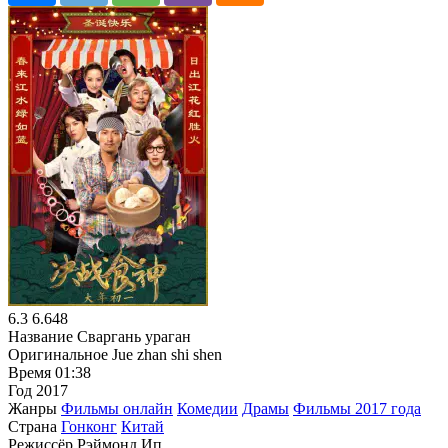
6.3
6.648
Название
Сваргань ураган
Оригинальное
Jue zhan shi shen
Время
01:38
Год
2017
Жанры
Фильмы онлайн
Комедии
Драмы
Фильмы 2017 года
Страна
Гонконг
Китай
Режиссёр
Рэймонд Ип