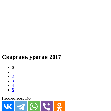
Сваргань ураган 2017
0
1
2
3
4
5
Просмотров: 166