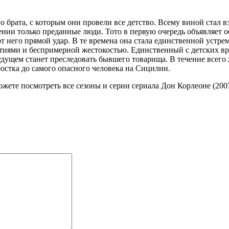
брата, с которым они провели все детство. Всему виной стал в
нии только преданные люди. Тото в первую очередь объявляет 
 него прямой удар. В те времена она стала единственной устрем
тиями и беспримерной жестокостью. Единственный с детских в
будущем станет преследовать бывшего товарища. В течение всег
стка до самого опасного человека на Сицилии.
можете посмотреть все сезоны и серии сериала Дон Корлеоне (2007