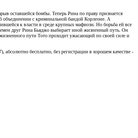
зрыв оставшейся бомбы. Теперь Рина по праву признается
об объединении с криминальной бандой Корлеоне. А
ившейся к власти в среде крупных мафиози. Но борьба ей все
ремен друг Рина Бьяджо выбирает иной жизненный путь. Он
о жизненного пути Тото проходит ужасающий по своей силе и
), абсолютно бесплатно, без регистрации в хорошем качестве -