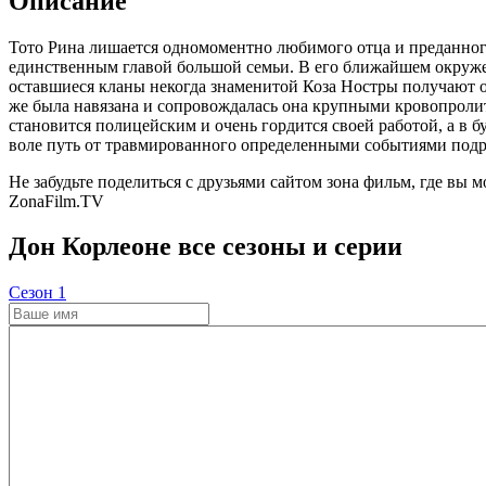
Описание
Тото Рина лишается одномоментно любимого отца и преданного 
единственным главой большой семьи. В его ближайшем окруже
оставшиеся кланы некогда знаменитой Коза Ностры получают от
же была навязана и сопровождалась она крупными кровопроли
становится полицейским и очень гордится своей работой, а в 
воле путь от травмированного определенными событиями подро
Не забудьте поделиться с друзьями сайтом зона фильм, где вы 
ZonaFilm.TV
Дон Корлеоне все сезоны и серии
Cезон 1