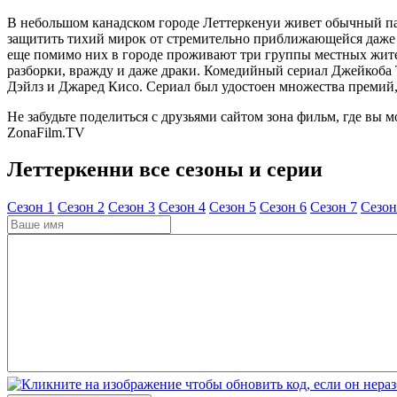
В небольшом канадском городе Леттеркенyи живет обычный паре
защитить тихий мирок от стремительно приближающейся даже к
еще помимо них в городе проживают три группы местных жител
разборки, вражду и даже драки. Комедийный сериал Джейкоба Т
Дэйлз и Джаред Кисо. Сериал был удостоен множества премий
Не забудьте поделиться с друзьями сайтом зона фильм, где вы 
ZonaFilm.TV
Леттеркенни все сезоны и серии
Cезон 1
Cезон 2
Cезон 3
Cезон 4
Cезон 5
Cезон 6
Cезон 7
Cезон