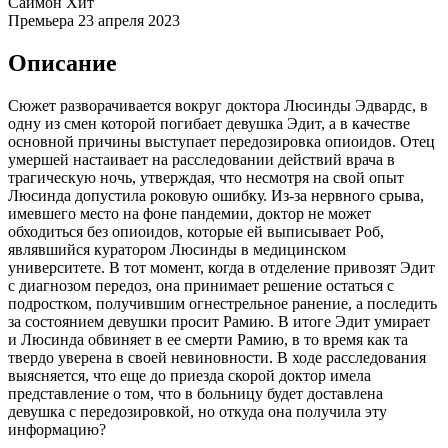
Саймон Хит
Премьера
23 апреля 2023
Описание
Сюжет разворачивается вокруг доктора Люсинды Эдвардс, в
одну из смен которой погибает девушка Эдит, а в качестве
основной причины выступает передозировка опиоидов. Отец
умершей настаивает на расследовании действий врача в
трагическую ночь, утверждая, что несмотря на свой опыт
Люсинда допустила роковую ошибку. Из-за нервного срыва,
имевшего место на фоне пандемии, доктор не может
обходиться без опиоидов, которые ей выписывает Роб,
являвшийся куратором Люсинды в медицинском
университете. В тот момент, когда в отделение привозят Эдит
с диагнозом передоз, она принимает решение остаться с
подростком, получившим огнестрельное ранение, а последить
за состоянием девушки просит Рамию. В итоге Эдит умирает
и Люсинда обвиняет в ее смерти Рамию, в то время как та
твердо уверена в своей невиновности. В ходе расследования
выясняется, что еще до приезда скорой доктор имела
представление о том, что в больницу будет доставлена
девушка с передозировкой, но откуда она получила эту
информацию?