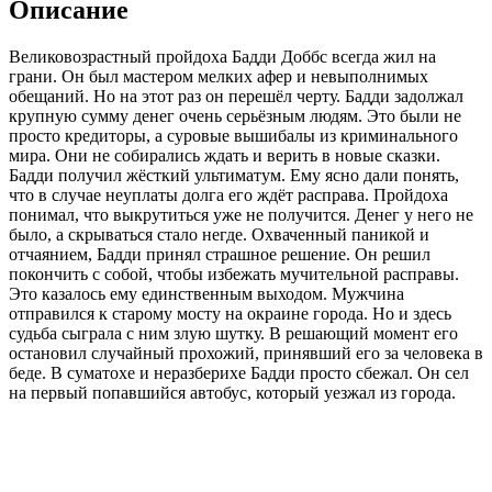
Описание
Великовозрастный пройдоха Бадди Доббс всегда жил на
грани. Он был мастером мелких афер и невыполнимых
обещаний. Но на этот раз он перешёл черту. Бадди задолжал
крупную сумму денег очень серьёзным людям. Это были не
просто кредиторы, а суровые вышибалы из криминального
мира. Они не собирались ждать и верить в новые сказки.
Бадди получил жёсткий ультиматум. Ему ясно дали понять,
что в случае неуплаты долга его ждёт расправа. Пройдоха
понимал, что выкрутиться уже не получится. Денег у него не
было, а скрываться стало негде. Охваченный паникой и
отчаянием, Бадди принял страшное решение. Он решил
покончить с собой, чтобы избежать мучительной расправы.
Это казалось ему единственным выходом. Мужчина
отправился к старому мосту на окраине города. Но и здесь
судьба сыграла с ним злую шутку. В решающий момент его
остановил случайный прохожий, принявший его за человека в
беде. В суматохе и неразберихе Бадди просто сбежал. Он сел
на первый попавшийся автобус, который уезжал из города.