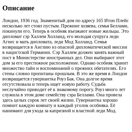
Описание
Лондон, 1936 год. Знаменитый дом по адресу 165 Итон Плейс
несколько лет стоял пустым. Прежние хозяева, семья Беллами,
покинули его. Теперь в особняк въезжают новые жильцы. Это
дипломат сэр Халлем Холланд, его молодая супруга леди
Агнес и мать дипломата, леди Мод Холланд. Семья
возвращается в Англию из опасной дипломатической миссии
в нацистской Германии. Сэр Халлем должен занять важный
пост в Министерстве иностранных дел. Они выбирают этот
дом за его престижное расположение. Однако особняк хранит
множество тайн и воспоминаний о прежних обитателях. Его
стены словно пропитаны прошлым. В это же время в Лондон
возвращается гувернантка Роуз Бак. Она долгое время
отсутствовала и теперь ищет новую работу. Судьба
неслучайно приводит её к знакомому порогу. Роуз много лет
служила в этом доме семейству сэра Беллами. Она провела
здесь целых сорок лет своей жизни. Гувернантка хорошо
помнит каждую комнату и каждый уголок особняка. Её
нанимают для ухода за капризной и властной леди Мод.