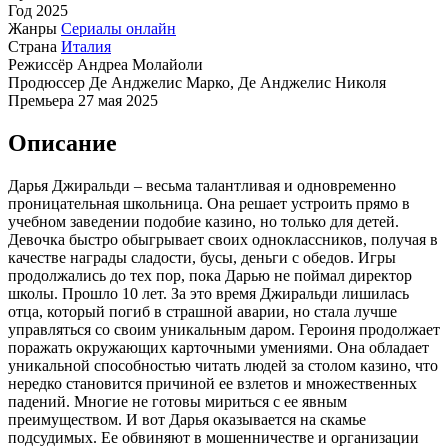
Год
2025
Жанры
Сериалы онлайн
Страна
Италия
Режиссёр
Андреа Молайоли
Продюссер
Де Анджелис Марко, Де Анджелис Николя
Премьера
27 мая 2025
Описание
Дарья Джиральди – весьма талантливая и одновременно
проницательная школьница. Она решает устроить прямо в
учебном заведении подобие казино, но только для детей.
Девочка быстро обыгрывает своих одноклассников, получая в
качестве награды сладости, бусы, деньги с обедов. Игры
продолжались до тех пор, пока Дарью не поймал директор
школы. Прошло 10 лет. За это время Джиральди лишилась
отца, который погиб в страшной аварии, но стала лучше
управляться со своим уникальным даром. Героиня продолжает
поражать окружающих карточными умениями. Она обладает
уникальной способностью читать людей за столом казино, что
нередко становится причиной ее взлетов и множественных
падений. Многие не готовы мириться с ее явным
преимуществом. И вот Дарья оказывается на скамье
подсудимых. Ее обвиняют в мошенничестве и организации