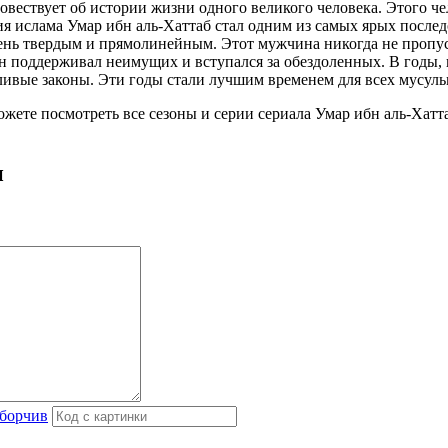
вествует об истории жизни одного великого человека. Этого че
 ислама Умар ибн аль-Хаттаб стал одним из самых ярых последо
нь твердым и прямолинейным. Этот мужчина никогда не пропус
 поддерживал неимущих и вступался за обездоленных. В годы, ко
ливые законы. Эти годы стали лучшим временем для всех мусуль
можете посмотреть все сезоны и серии сериала Умар ибн аль-Хатт
и