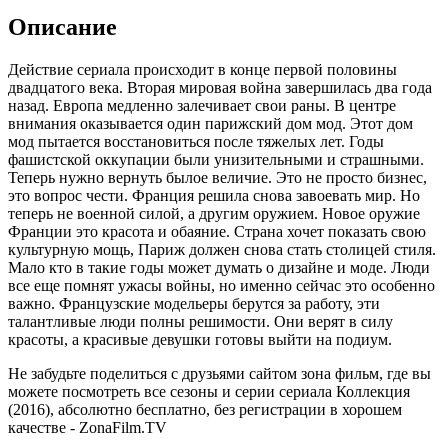
Описание
Действие сериала происходит в конце первой половины
двадцатого века. Вторая мировая война завершилась два года
назад. Европа медленно залечивает свои раны. В центре
внимания оказывается один парижский дом мод. Этот дом
мод пытается восстановиться после тяжелых лет. Годы
фашистской оккупации были унизительными и страшными.
Теперь нужно вернуть былое величие. Это не просто бизнес,
это вопрос чести. Франция решила снова завоевать мир. Но
теперь не военной силой, а другим оружием. Новое оружие
Франции это красота и обаяние. Страна хочет показать свою
культурную мощь, Париж должен снова стать столицей стиля.
Мало кто в такие годы может думать о дизайне и моде. Люди
все еще помнят ужасы войны, но именно сейчас это особенно
важно. Французские модельеры берутся за работу, эти
талантливые люди полны решимости. Они верят в силу
красоты, а красивые девушки готовы выйти на подиум.
Не забудьте поделиться с друзьями сайтом зона фильм, где вы
можете посмотреть все сезоны и серии сериала Коллекция
(2016), абсолютно бесплатно, без регистрации в хорошем
качестве - ZonaFilm.TV