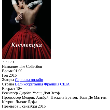
7
7.179
Название
The Collection
Время
01:00
Год
2016
Жанры
Сериалы онлайн
Страна
Великобритания
Франция
США
Возраст
18+
Режиссёр
Дирбла Уолш, Дэн Зефф
Продюссер
Медрик Альбуй, Паскаль Бретон, Тома Де Маттеи,
Кэтрин Льюис Дефи
Премьера
1 сентября 2016