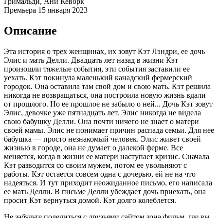
Гримальди, Ани Кеворк
Премьера
15 января 2023
Описание
Эта история о трех женщинах, их зовут Кэт Лэндри, ее дочь
Элис и мать Делли. Двадцать лет назад в жизни Кэт
произошли тяжелые события, эти события заставили ее
уехать. Кэт покинула маленький канадский фермерский
городок. Она оставила там свой дом и свою мать. Кэт решила
никогда не возвращаться, она построила новую жизнь вдали
от прошлого. Но ее прошлое не забыло о ней... Дочь Кэт зовут
Элис, девочке уже пятнадцать лет. Элис никогда не видела
свою бабушку Делли. Она почти ничего не знает о матери
своей мамы. Элис не понимает причин распада семьи. Для нее
бабушка — просто незнакомый человек. Элис живет своей
жизнью в городе, она не думает о далекой ферме. Все
меняется, когда в жизни ее матери наступает кризис. Сначала
Кэт разводится со своим мужем, потом ее увольняют с
работы. Кэт остается совсем одна с дочерью, ей не на что
надеяться. И тут приходит неожиданное письмо, его написала
ее мать Делли. В письме Делли убеждает дочь приехать, она
просит Кэт вернуться домой. Кэт долго колеблется.
Не забудьте поделиться с друзьями сайтом зона фильм, где вы