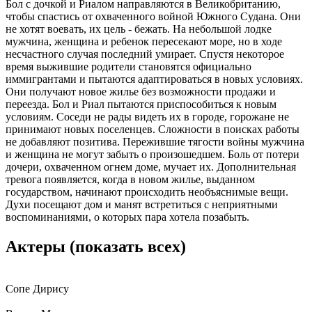
Бол с дочкой и Риалом направляются в Великобританию,
чтобы спастись от охваченного войной Южного Судана. Они
не хотят воевать, их цель - бежать. На небольшой лодке
мужчина, женщина и ребенок пересекают море, но в ходе
несчастного случая последний умирает. Спустя некоторое
время выжившие родители становятся официально
иммигрантами и пытаются адаптироваться в новых условиях.
Они получают новое жилье без возможности продажи и
переезда. Бол и Риал пытаются приспособиться к новым
условиям. Соседи не рады видеть их в городе, горожане не
принимают новых поселенцев. Сложности в поисках работы
не добавляют позитива. Пережившие тягости войны мужчина
и женщина не могут забыть о произошедшем. Боль от потери
дочери, охваченном огнем доме, мучает их. Дополнительная
тревога появляется, когда в новом жилье, выданном
государством, начинают происходить необъяснимые вещи.
Духи посещают дом и манят встретиться с неприятными
воспоминаниями, о которых пара хотела позабыть.
Актеры
(показать всех)
Сопе Дирису