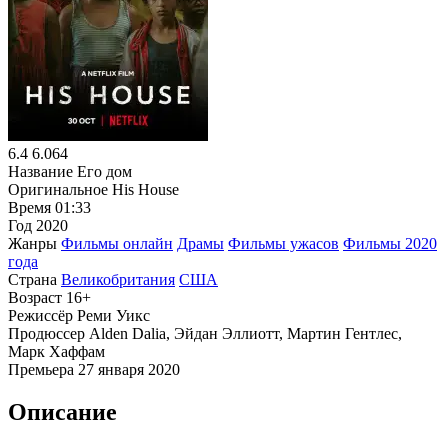
6.4
6.064
Название
Его дом
Оригинальное
His House
Время
01:33
Год
2020
Жанры
Фильмы онлайн
Драмы
Фильмы ужасов
Фильмы 2020
года
Страна
Великобритания
США
Возраст
16+
Режиссёр
Реми Уикс
Продюссер
Alden Dalia, Эйдан Эллиотт, Мартин Гентлес,
Марк Хаффам
Премьера
27 января 2020
Описание