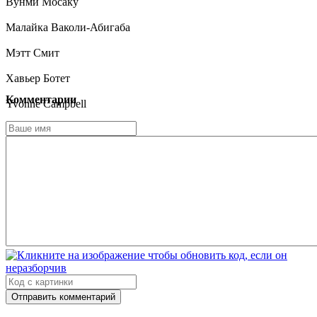
Вунми Мосаку
Малайка Ваколи-Абигаба
Мэтт Смит
Хавьер Ботет
Комментарии
Yvonne Campbell
Вивьенн Соан
Lola May
Кевин Лэйн
Maureen Casey
Отправить комментарий