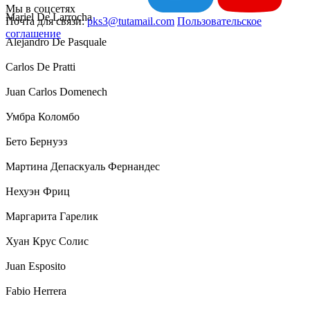
Мы в соцсетях
Mariel De Larrocha
Почта для связи:
pks3@tutamail.com
Пользовательское
соглашение
Alejandro De Pasquale
Carlos De Pratti
Juan Carlos Domenech
Умбра Коломбо
Бето Бернуэз
Мартина Депаскуаль Фернандес
Нехуэн Фриц
Маргарита Гарелик
Хуан Крус Солис
Juan Esposito
Fabio Herrera