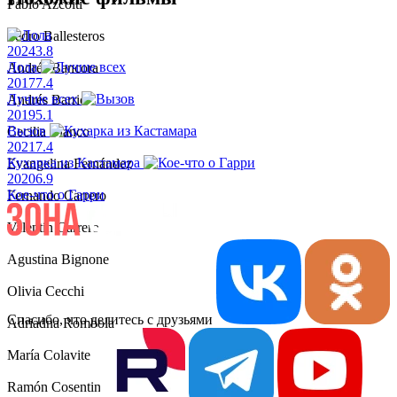
Pablo Azcoiti
Pedro Ballesteros
2024
3.8
Лола
Andrés Bancora
2017
7.4
Лучше всех
Andrés Barrio
2019
5.1
Вызов
Cecilia Blanco
2021
7.4
Кухарка из Кастамара
Evangelina Fernández
2020
6.9
Кое-что о Гарри
Fernando Carrero
Valentín Carrero
Agustina Bignone
Olivia Cecchi
Спасибо, что делитесь с друзьями
Adriadna Rombola
María Colavite
Ramón Cosentino