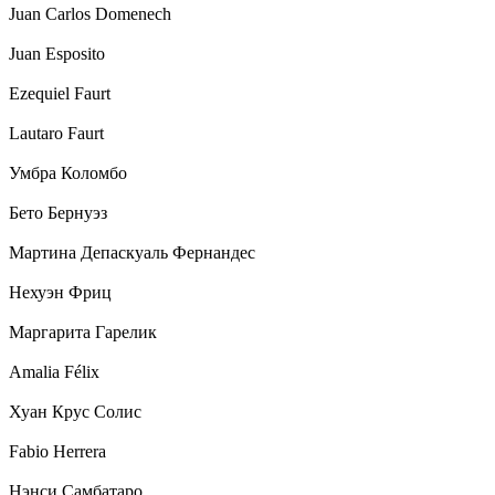
Juan Carlos Domenech
Juan Esposito
Ezequiel Faurt
Lautaro Faurt
Умбра Коломбо
Бето Бернуэз
Мартина Депаскуаль Фернандес
Нехуэн Фриц
Маргарита Гарелик
Amalia Félix
Хуан Крус Солис
Fabio Herrera
Нэнси Самбатаро