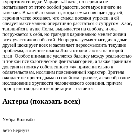
курортном городке Мар-дель-Плата, но героиня не
испытывает от этого особой радости, хотя муж ничего не
замечает. В какой-то момент, когда семья навещает друзей,
героиня четко осознает, что смысл поездки утрачен, а ей
следует максимально оперативно расстаться с супругом. Хаос,
таившийся в душе Лолы, вырывается на свободу, и она
погружается в себя, но трагедия кардинально меняет жизни
всех участников событий. Непредсказуемая трагедия в доме
друзей шокирует всех и заставляет переосмыслить текущие
проблемы, а личные планы Лолы отодвигаются на второй
план. Особое внимание уделяется балансу между реальностью
и тонкой психологической фантасмагорией, а также границам
доверия и поиску собственного «я» применительно к
обязательствам, носящим повседневный характер. Зрителя
ожидает не просто драма о семейном кризисе, а своеобразное
исследование хрупкости человеческого сознания, причем
пространство для интерпретации – остается.
Актеры
(показать всех)
Умбра Коломбо
Бето Бернуэз