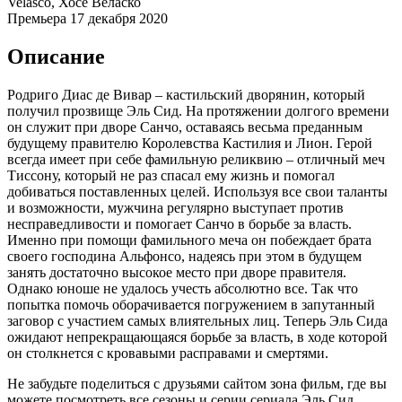
Velasco, Хосе Веласко
Премьера
17 декабря 2020
Описание
Родриго Диас де Вивар – кастильский дворянин, который
получил прозвище Эль Сид. На протяжении долгого времени
он служит при дворе Санчо, оставаясь весьма преданным
будущему правителю Королевства Кастилия и Лион. Герой
всегда имеет при себе фамильную реликвию – отличный меч
Тиссону, который не раз спасал ему жизнь и помогал
добиваться поставленных целей. Используя все свои таланты
и возможности, мужчина регулярно выступает против
несправедливости и помогает Санчо в борьбе за власть.
Именно при помощи фамильного меча он побеждает брата
своего господина Альфонсо, надеясь при этом в будущем
занять достаточно высокое место при дворе правителя.
Однако юноше не удалось учесть абсолютно все. Так что
попытка помочь оборачивается погружением в запутанный
заговор с участием самых влиятельных лиц. Теперь Эль Сида
ожидают непрекращающаяся борьбе за власть, в ходе которой
он столкнется с кровавыми расправами и смертями.
Не забудьте поделиться с друзьями сайтом зона фильм, где вы
можете посмотреть все сезоны и серии сериала Эль Сид