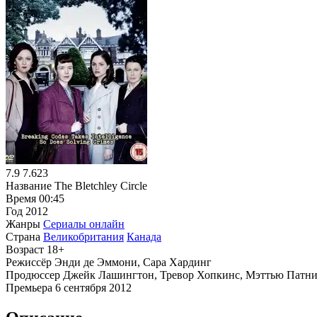
7.9
7.623
Название
The Bletchley Circle
Время
00:45
Год
2012
Жанры
Сериалы онлайн
Страна
Великобритания
Канада
Возраст
18+
Режиссёр
Энди де Эммони, Сара Хардинг
Продюссер
Джейк Лашингтон, Тревор Хопкинс, Мэттью Патни
Премьера
6 сентября 2012