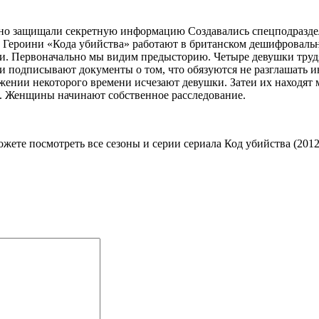
вно защищали секретную информацию Создавались спецподраздел
Героини «Кода убийства» работают в британском дешифровальн
. Первоначально мы видим предысторию. Четыре девушки трудят
ни подписывают документы о том, что обязуются не разглашать 
жении некоторого времени исчезают девушки. Затеи их находят 
ю. Женщины начинают собственное расследование.
ожете посмотреть все сезоны и серии сериала Код убийства (2012