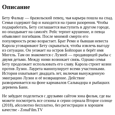
Описание
Бету Фалкау — бразильский певец, чья карьера пошла на спад.
Семья содержит бар и находится на грани разорения. Чтобы
подзаработать, Бету соглашается выступить в другом городе,
но опаздывает на самолёт. Рейс терпит крушение, и певца
объявляют погибшим. После мнимой смерти его
популярность резко возрастает. Брат Реми и бывшая невеста
Карола уговаривают Бету скрываться, чтобы извлечь выгоду
из ситуации. Он уезжает на остров Бойпоран и берёт имя
Мигель. Там он знакомится с Лузией — продавщицей рыбы с
двумя детьми. Между ними возникает связь. Однако семья
Бету продолжает использовать его славу. Карола строит козни
против Лузии. Лаурета манипулирует всеми участниками.
История охватывает двадцать лет, включая вынужденную
эмиграцию Лузии и её возвращение. Действие
разворачивается на фоне карнавалов Сальвадора и рыбацких
деревень Баии.
Не забудьте поделиться с друзьями сайтом зона фильм, где вы
можете посмотреть все сезоны и серии сериала Второе солнце
(2018), абсолютно бесплатно, без регистрации в хорошем
качестве - ZonaFilm.TV