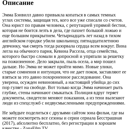
Описание
Эмма Бэнвилл давно привыкла копаться в самых темных
углах системы, защищая тех, кого все уже списали со счетов.
Она юрист по правам человека, с репутацией упрямой бестии,
которая не боится лезть в дела, где пахнет большой ложью и
еще большим прикрытием. Четырнадцать лет назад в тихом
английском городке убили школьницу, пятнадцатилетнюю
девчонку, чья смерть тогда разорвала сердца всем вокруг. Вина
легла на обычного парня, Кевина Рассела, отца семейства,
которого быстро сломали в допросной и упрятали за решетку
на пожизненное. Дело закрыли, пыль осела, а мир пошел
дальше. Но Эмма не может пройти мимо. Новые улики,
старые сомнения и интуиция, что не дает покоя, заставляют ее
взяться за это давно похороненное расследование. Она
уверена, осужден невиновный, а настоящий убийца до сих
пор гуляет на свободе. Вот только когда Эмма начинает рыть
глубже, стены начинают смыкаться. Полиция вдруг теряет
документы, свидетели меняют показания, а из тени вылезают
люди из спецслужб с недвусмысленными предупреждениями.
Не забудьте поделиться с друзьями сайтом зона фильм, где вы
можете посмотреть все сезоны и серии сериала Бесстрашная
(2017), абсолютно бесплатно, без регистрации в хорошем
качестве - ZonaFilm.TV