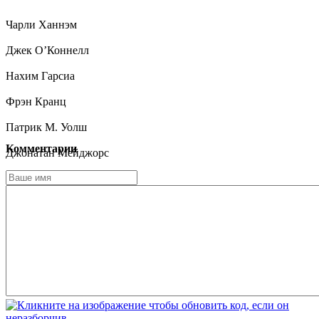
Чарли Ханнэм
Джек О’Коннелл
Нахим Гарсиа
Фрэн Кранц
Патрик М. Уолш
Комментарии
Джонатан Мейджорс
Джессика Барден
Кэти Дункан
Мередит Холцман
Ник Маллен