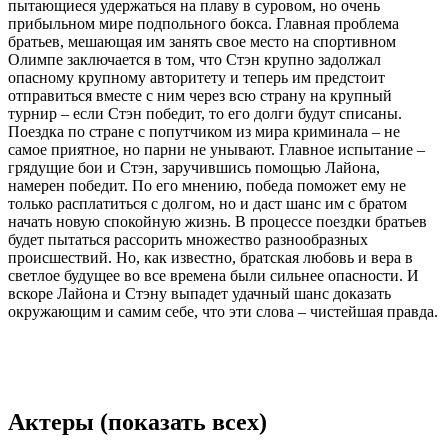
пытающиеся удержаться на плаву в суровом, но очень
прибыльном мире подпольного бокса. Главная проблема
братьев, мешающая им занять свое место на спортивном
Олимпе заключается в том, что Стэн крупно задолжал
опасному крупному авторитету и теперь им предстоит
отправиться вместе с ним через всю страну на крупный
турнир – если Стэн победит, то его долги будут списаны.
Поездка по стране с попутчиком из мира криминала – не
самое приятное, но парни не унывают. Главное испытание –
грядущие бои и Стэн, заручившись помощью Лайона,
намерен победит. По его мнению, победа поможет ему не
только расплатиться с долгом, но и даст шанс им с братом
начать новую спокойную жизнь. В процессе поездки братьев
будет пытаться рассорить множество разнообразных
происшествий. Но, как известно, братская любовь и вера в
светлое будущее во все времена были сильнее опасности. И
вскоре Лайона и Стэну выпадет удачный шанс доказать
окружающим и самим себе, что эти слова – чистейшая правда.
Актеры
(показать всех)