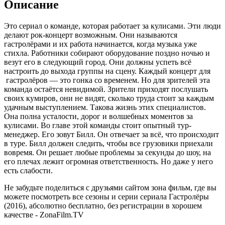
Описание
Это сериал о команде, которая работает за кулисами. Эти люди
делают рок-концерт возможным. Они называются
гастролёрами и их работа начинается, когда музыка уже
стихла. Работники собирают оборудование поздно ночью и
везут его в следующий город. Они должны успеть всё
настроить до выхода группы на сцену. Каждый концерт для
гастролёров — это гонка со временем. Но для зрителей эта
команда остаётся невидимой. Зрители приходят послушать
своих кумиров, они не видят, сколько труда стоит за каждым
удачным выступлением. Такова жизнь этих специалистов.
Она полна усталости, дорог и волшебных моментов за
кулисами. Во главе этой команды стоит опытный тур-
менеджер. Его зовут Билл. Он отвечает за всё, что происходит
в туре. Билл должен следить, чтобы все грузовики приехали
вовремя. Он решает любые проблемы за секунды до шоу, на
его плечах лежит огромная ответственность. Но даже у него
есть слабости.
Не забудьте поделиться с друзьями сайтом зона фильм, где вы
можете посмотреть все сезоны и серии сериала Гастролёры
(2016), абсолютно бесплатно, без регистрации в хорошем
качестве - ZonaFilm.TV