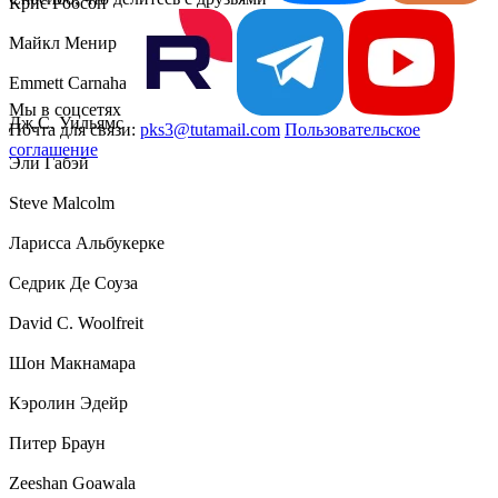
Крис Робсон
Майкл Менир
Emmett Carnahan
Мы в соцсетях
Дж.С. Уильямс
Почта для связи:
pks3@tutamail.com
Пользовательское
соглашение
Эли Габэй
Steve Malcolm
Ларисса Альбукерке
Седрик Де Соуза
David C. Woolfreit
Шон Макнамара
Кэролин Эдейр
Питер Браун
Zeeshan Goawala