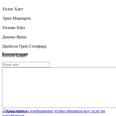
Хелен Хант
Эрин Мориарти
Уильям Хёрт
Даника Ярош
Джейсон Грей-Стенфорд
Комментарии
Натали Шарп
Тиера Сковбай
Лилиан Дусе-Рош
Неста Купер
Баркели Даффилд
Джиллиан Фергей
Vanessa Wiebe