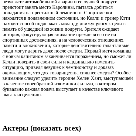
результате автомобильной аварии и ее лучшей подруге
предстоит занять место Каролины, пытаясь добиться
попадания на престижный чемпионат. Спортсменки
находятся в подавленном состоянии, но Келли и тренер Кэти
находят способ поддержать команду, движущуюся к цели в
память об ушедшей из жизни подруги. Зрителя ожидает
история, фокусирующая внимание прежде всего не на
спортивных достижениях, а на человеческих отношениях,
памяти и вдохновении, которые действительно талантливые
люди могут дарить даже после смерти. Первый матч команды
с новым капитаном заканчивается поражением, но сможет ли
Келли поверить в свои силы и кардинально изменить
ситуацию, приведя девушек к чемпионству и доказав
окружающим, что дух товарищества сильнее смерти? Особое
внимание следует уделить героине Хелен Хант, выступающей
в качестве своеобразной изюминки фильма, в котором
буквально каждая подача выступает в качестве ключевого
шага к исцелению.
Актеры
(показать всех)