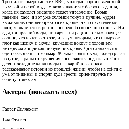
Три пилота американских ВВС, молодые парни с железной
выучкой и верой в удачу, возвращаются с боевого задания,
когда их самолет внезапно теряет управление. Взрыв,
падение, хаос, и вот уже обломки тонут в пучине. Чудом
выжившие, они выбираются на крошечный спасательный
плот, жалкий кусок резины посреди бесконечной синевы. Ни
еды, ни пресной воды, ни карты, ни рации. Только палящее
солнце, что выжигает кожу и разум, штормы, что швыряют
плот как щепку, и акулы, кружащие вокруг с холодным
интересом хищников, почуявших кровь. Дни сливаются в
один бесконечный кошмар. Жажда сводит с ума, голод грызет
изнутри, а раны от крушения воспаляются под солью. Они
делят последние капли воды из аварийного запаса,
рассказывают истории из прошлой жизни, чтобы не сойти с
ума от тишины, и спорят, куда грести, ориентируясь по
солнцу и звездам.
Актеры
(показать всех)
Гаррет Диллахант
Том Фелтон