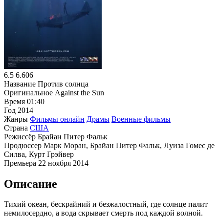
6.5
6.606
Название
Против солнца
Оригинальное
Against the Sun
Время
01:40
Год
2014
Жанры
Фильмы онлайн
Драмы
Военные фильмы
Страна
США
Режиссёр
Брайан Питер Фальк
Продюссер
Марк Моран, Брайан Питер Фальк, Луиза Гомес де
Силва, Курт Грэйвер
Премьера
22 ноября 2014
Описание
Тихий океан, бескрайний и безжалостный, где солнце палит
немилосердно, а вода скрывает смерть под каждой волной.