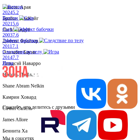
Элисон Арая
2024
5.2
Ватсон
Брайан МакКэйг
2021
5.6
Сын
Ли Мадждуб
2003
7.6
Эффект бабочки
Джесси Фрайзер
2011
7.1
Следствие по телу
Элизабет Бауэн
2014
7.7
Игра
Линдсэй Наварро
Николь ЛаПлаца
Shane Abram Nelkin
Камрин Ховард
Спасибо, что делитесь с друзьями
Сачин Сахель
James Allore
Беннита Ха
Мы в соцсетях