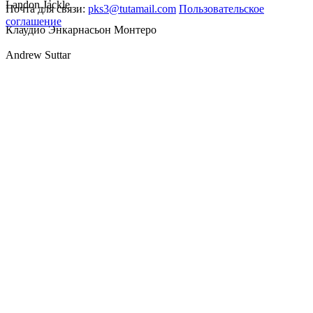
Landon Jackle
Почта для связи:
pks3@tutamail.com
Пользовательское
соглашение
Клаудио Энкарнасьон Монтеро
Andrew Suttar