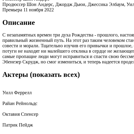
Продюссер
Шон Андерс, Джордж Дьюи, Джессика Элбаум, Уи
Премьера
11 ноября 2022
Описание
С незапамятных времен три духа Рождества - прошлого, настоя
правильный жизненный путь. На этот раз таким человеком ста
совести и морали. Тщательно изучив его привычки и прошлое,
потуги не находят ни малейшего отклика в сердце не желающе
самые пропащие люди могут исправиться и спасти свою бессм
Эбенезер Скрудж, но смог измениться, и теперь надеется прод
Актеры
(показать всех)
Уилл Феррелл
Райан Рейнольдс
Октавия Спенсер
Патрик Пейдж