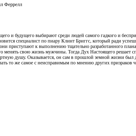
лл Феррелл
щего и будущего выбирают среди людей самого гадкого и беспри
новится специалист по пиару Клинт Бриггс, который ради успешн
 они приступают к выполнению тщательно разработанного плана
го менять свою жизнь мужчины. Тогда Дух Настоящего решает спу
ертную душу. Оказывается, он сам в прошлой земной жизни был
елать то же самое с неисправимым по мнению других призраков ч