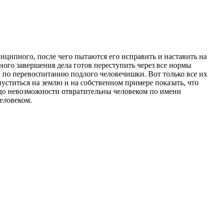
нципного, после чего пытаются его исправить и наставить на
ого завершения дела готов переступить через все нормы
 по перевоспитанию подлого человечишки. Вот только все их
ститься на землю и на собственном примере показать, что
 до невозможности отвратительны человеком по имени
еловеком.