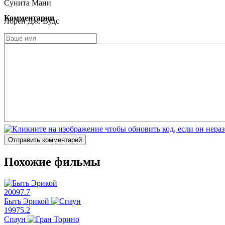
Сунита Мани
Комментарии
Лорен Дж. Вудс
Трэйси Морган
Джо Типпетт
Марлоу Баркли
Эйми Карреро
Отправить комментарий
Похожие фильмы
2009
7.7
Быть Эрикой
1997
5.2
Спаун