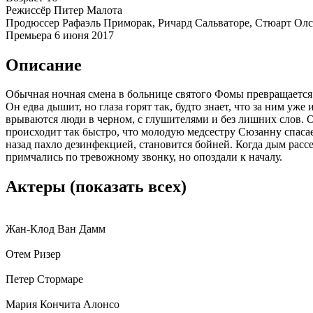
Режиссёр
Питер Малота
Продюссер
Рафаэль Приморак, Ричард Сальваторе, Стюарт Ол
Премьера
6 июня 2017
Описание
Обычная ночная смена в больнице святого Фомы превращается в
Он едва дышит, но глаза горят так, будто знает, что за ним уж
врываются люди в черном, с глушителями и без лишних слов. О
происходит так быстро, что молодую медсестру Сюзанну спасает
назад пахло дезинфекцией, становится бойней. Когда дым рассе
примчались по тревожному звонку, но опоздали к началу.
Актеры
(показать всех)
Жан-Клод Ван Дамм
Отем Ризер
Петер Стормаре
Мария Кончита Алонсо