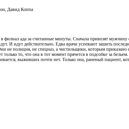
сон, Давид Коппа
 филиал ада за считанные минуты. Сначала привозят мужчину с д
е идут. И идут действительно. Едва врачи успевают зашить послед
ни не полиция, не спецназ, а чистильщики, которым приказано с
 только то, что она в тот момент прячется в подсобке за бельем
ивается, выживших почти нет. Только она, раненый пациент, кот