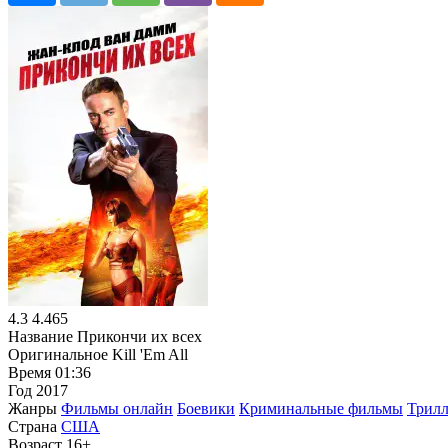
4.3
4.465
Название
Прикончи их всех
Оригинальное
Kill 'Em All
Время
01:36
Год
2017
Жанры
Фильмы онлайн
Боевики
Криминальные фильмы
Трил
Страна
США
Возраст
16+