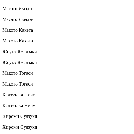
Масато Ямадзи
Масато Ямадзи
Макото Какэта
Макото Какэта
Юсукэ Ямадзаки
Юсукэ Ямадзаки
Макото Тогаси
Макото Тогаси
Кадзутака Нияма
Кадзутака Нияма
Хироми Судзуки
Хироми Судзуки