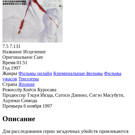
7.5
7.131
Название
Исцеление
Оригинальное
Cure
Время
01:51
Год
1997
Жанры
Фильмы онлайн
Криминальные фильмы
Фильмы
ужасов
Триллеры
Страна
Япония
Режиссёр
Киёси Куросава
Продюссер
Тэцуя Икэда, Сатоси Дзинно, Сигэо Масубути,
Ацуюки Симода
Премьера
6 ноября 1997
Описание
Для расследования серии загадочных убийств привлекаются