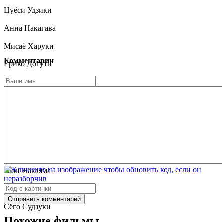
Цуёси Удзики
Анна Накагава
Мисаё Харуки
Комментарии
Ёрико Догути
Дэндэн
Рэн Осуги
Масахиро Тода
Тодзи Кавахигаси
Юкидзиро Хотару
Сюн Накаяма
Акира Отака
Отправить комментарий
Сёго Судзуки
Похожие фильмы