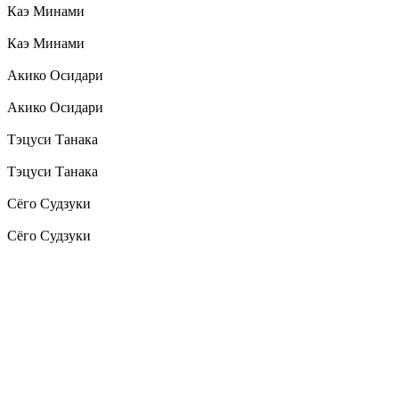
Каэ Минами
Каэ Минами
Акико Осидари
Акико Осидари
Тэцуси Танака
Тэцуси Танака
Сёго Судзуки
Сёго Судзуки