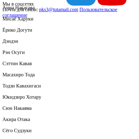
Мы в соцсетях
Анна Накагава
Почта для связи:
pks3@tutamail.com
Пользовательское
соглашение
Мисаё Харуки
Ёрико Догути
Дэндэн
Рэн Осуги
Сэттин Кавая
Масахиро Тода
Тодзи Кавахигаси
Юкидзиро Хотару
Сюн Накаяма
Акира Отака
Сёго Судзуки