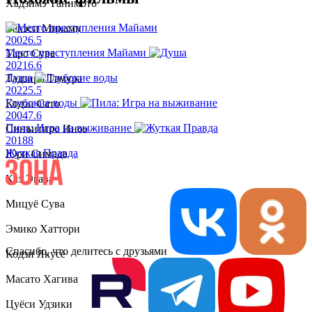
Хадзимэ Танимото
Такэси Миками
2002
6.5
Место преступления Майами
Таро Сува
2021
6.6
Душа
Тадзиро Тамура
2022
5.5
Глубокие воды
Кодзи Сато
2004
7.6
Пила: Игра на выживание
Синъитиро Иноэ
2018
8
Жуткая Правда
Юри Симада
Каэ Эгава
Мицуё Сува
Эмико Хаттори
Спасибо, что делитесь с друзьями
Кодзи Якусё
Масато Хагивара
Цуёси Удзики