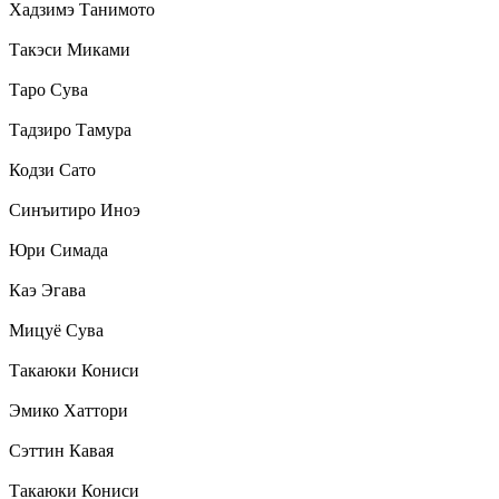
Хадзимэ Танимото
Такэси Миками
Таро Сува
Тадзиро Тамура
Кодзи Сато
Синъитиро Иноэ
Юри Симада
Каэ Эгава
Мицуё Сува
Такаюки Кониси
Эмико Хаттори
Сэттин Кавая
Такаюки Кониси