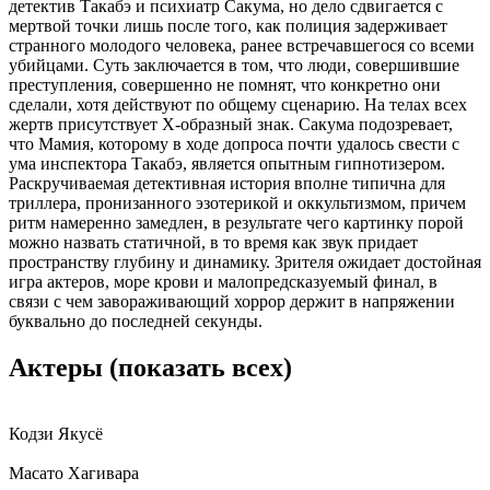
детектив Такабэ и психиатр Сакума, но дело сдвигается с
мертвой точки лишь после того, как полиция задерживает
странного молодого человека, ранее встречавшегося со всеми
убийцами. Суть заключается в том, что люди, совершившие
преступления, совершенно не помнят, что конкретно они
сделали, хотя действуют по общему сценарию. На телах всех
жертв присутствует X-образный знак. Сакума подозревает,
что Мамия, которому в ходе допроса почти удалось свести с
ума инспектора Такабэ, является опытным гипнотизером.
Раскручиваемая детективная история вполне типична для
триллера, пронизанного эзотерикой и оккультизмом, причем
ритм намеренно замедлен, в результате чего картинку порой
можно назвать статичной, в то время как звук придает
пространству глубину и динамику. Зрителя ожидает достойная
игра актеров, море крови и малопредсказуемый финал, в
связи с чем завораживающий хоррор держит в напряжении
буквально до последней секунды.
Актеры
(показать всех)
Кодзи Якусё
Масато Хагивара