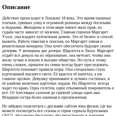
Описание
Действие происходит в Лондоне 18 века. Это время пышных
платьев, грязных улиц и огромной разницы между богатыми
и бедными. Женщины в этом мире имеют мало прав, их
судьба часто зависит от мужчин. Главная героиня Маргарет
Уэллс, она владеет публичным домом. Это её бизнес и способ
выжить. Работа тяжелая и опасная, но Маргарет умная и
решительная женщина. Она хочет обеспечить будущее своим
дочерям. У женщины две дочери: Шарлотта и Люси. Маргарет
отдаёт все деньги на их образование, она мечтает, чтобы они
жили лучше и вошли в высшее общество. Но путь к этому
очень сложен, прошлое их семьи всегда будет преследовать.
Шарлотта понимает правила игры. Она специально стала
куртизанкой высшего света. Её красота её капитал, а ум
главное оружие. Девушку принимают в лучших гостиных, в
её альбоме визитные карточки лордов. Но Шарлотта всегда
ходит по краю, Одна сплетня, один отказанный покровитель и
всё. От блестящих салонов до грязной улицы один шаг.
Младшая сестра более наивная и приземленная.
Не забудьте поделиться с друзьями сайтом зона фильм, где вы
можете посмотреть все сезоны и серии сериала Куртизанки
(2017), абсолютно бесплатно, без регистрации в хорошем