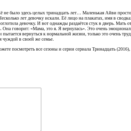
Её не было здесь целых тринадцать лет… Маленькая Айви просто
. Несколько лет девочку искали. Её лицо на плакатах, имя в свод
поглотила девочку. И вот однажды раздаётся стук в дверь. Мать 
ь. Она говорит: «Мама, это я. Я вернулась». Это очень эмоциона
пытается вернуться к нормальной жизни, только это очень трудн
я чуждой в своей же семье.
ожете посмотреть все сезоны и серии сериала Тринадцать (2016),