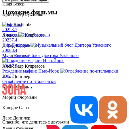
Надя Бекер
Похожие фильмы
Кристофер Буххольц
Henk Buchholz
2025
3.7
Кроссы
Александр Кудреасов
2023
7.4
Эйр Джордан
Давид К. Буннерс
2008
8.4
Музыкальный блог Доктора Ужасного
Мерл Колле
2015
7.9
Александр Кудреасов
Рождение мафии: Нью-Йорк
2003
7
Ларс Допплер
Ограбление по-итальянски
Харви Фридман
Мориц Фюрманн
Kamghe Gaba
Ларс Допплер
Спасибо, что делитесь с друзьями
Харви Фридман