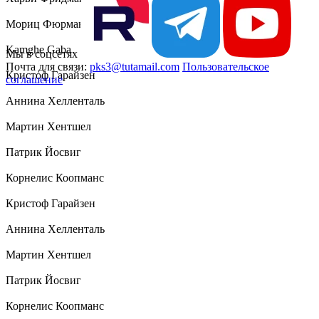
Мориц Фюрманн
Kamghe Gaba
Мы в соцсетях
Почта для связи:
pks3@tutamail.com
Пользовательское
Кристоф Гарайзен
соглашение
Аннина Хелленталь
Мартин Хентшел
Патрик Йосвиг
Корнелис Коопманс
Кристоф Гарайзен
Аннина Хелленталь
Мартин Хентшел
Патрик Йосвиг
Корнелис Коопманс