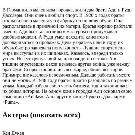
В Германии, в маленьком городке, жили два брата Ади и Руди
Дасслеры. Они очень любили спорт. В 1920-х годах братья
открыли свою маленькую фабрику по пошиву обуви. Она
располагалась в прачечной их матери. Братья хорошо работали
вместе, Ади был талантливым мастером и придумывал
удобные модели. А Руди умел находить клиентов и
договариваться о продажах. Дела у братьев шли в гору, их
обувь быстро завоевала популярность. Лучшие спортсмены
мира выступали в их шиповках. Казалось, впереди только
успех. Но тут грянула война, производство встало. А в
тишине опустевших цехов началась другая война, уже между
братьями. Ссоры становились все жарче, обиды все горче.
Примирение казалось невозможным. Дальше работать вместе
они не могли. В 1948 году братья просто разошлись по разным
углам. Каждый забрал свою часть бизнеса, так и закончилась
их общая история. На одном конце городка Ади основал свою
компанию «Adidas». А на другом конце Руди создал фирму
«Puma».
Актеры
(показать всех)
Кен Дукен