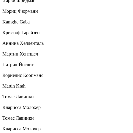
Харви Фридман
Мориц Фюрманн
Kamghe Gaba
Кристоф Гарайзен
Аннина Хелленталь
Мартин Хентшел
Патрик Йосвиг
Корнелис Коопманс
Martin Krah
Томас Лавинки
Кларисса Молохер
Томас Лавинки
Кларисса Молохер