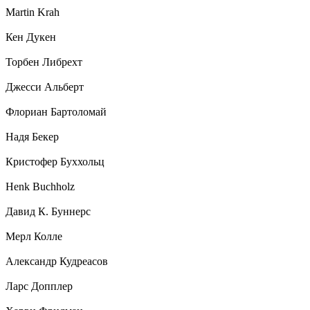
Martin Krah
Кен Дукен
Торбен Либрехт
Джесси Альберт
Флориан Бартоломай
Надя Бекер
Кристофер Буххольц
Henk Buchholz
Давид К. Буннерс
Мерл Колле
Александр Кудреасов
Ларс Допплер