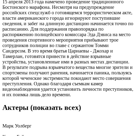
15 апреля 2013 года намечено проведение традиционного
Бостонского марафона. Несмотря на предупреждение
российских спецслужб о готовящемся террористическом акте,
власти американского города игнорируют поступившие
сведения, и забег на длинную дистанцию начинается точно по
расписанию. Для поддержания правопорядка по
распоряжению полицейского комиссара Эда Дэвиса на место
проведения спортивного мероприятия прибывают трое
сотрудников полиции во главе с сержантом Томми
Сандерсом. В это время братья Царнаевы - Джохар и
Тамерлан, готовятся привести в действие взрывные
устройства, установленные ими в разных местах дистанции.
В результате подрыва взрывчатого вещества многие зрители и
спортсмены получают ранения, начинается паника, пользуясь
которой чеченские экстремисты покидают место совершения
преступления. Однако благодаря съемкам камер
видеонаблюдения удается установить личности преступников,
и их поимка лишь дело времени.
Актеры
(показать всех)
Марк Уолберг