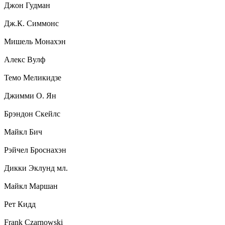
Джон Гудман
Дж.К. Симмонс
Мишель Монахэн
Алекс Вулф
Темо Меликидзе
Джимми О. Ян
Брэндон Скейлс
Майкл Бич
Рэйчел Броснахэн
Дикки Эклунд мл.
Майкл Маршан
Рет Кидд
Frank Czarnowski