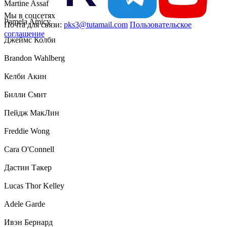
Martine Assaf
Мы в соцсетях
Pamela Amicy
Почта для связи:
pks3@tutamail.com
Пользовательское
соглашение
Джеймс Колби
Brandon Wahlberg
Келби Акин
Билли Смит
Пейдж МакЛин
Freddie Wong
Cara O'Connell
Дастин Такер
Lucas Thor Kelley
Adele Garde
Ивэн Бернард