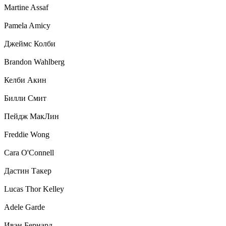
Martine Assaf
Pamela Amicy
Джеймс Колби
Brandon Wahlberg
Келби Акин
Билли Смит
Пейдж МакЛин
Freddie Wong
Cara O'Connell
Дастин Такер
Lucas Thor Kelley
Adele Garde
Ивэн Бернард