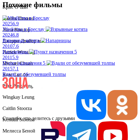
Похожие фильмы
Крис О’Ши
Джейк Пикинг
2025
6.9
Убийства в Бреслау
Лана Кондор
2024
6.8
Взрывные котята
Джерри Двайер мл.
2010
7.6
Напарницы
Patrick Wensing
2011
5.9
Пункт назначения 5
Michael Chuah
2015
7.1
Вдали от обезумевшей толпы
Ким Сан-бэ
Ping Ping Yang
Wingkay Leung
Caitlin Stoorza
Спасибо, что делитесь с друзьями
Kendall Stoorza
Мелисса Бенойст