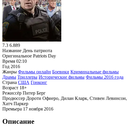
7.3
6.889
Название
День патриота
Оригинальное
Patriots Day
Время
02:10
Год
2016
Жанры
Фильмы онлайн
Боевики
Криминальные фильмы
Драмы
Триллеры
Исторические фильмы
Фильмы 2016 года
Страна
США
Гонконг
Возраст
18+
Режиссёр
Питер Берг
Продюссер
Дороти Офиеро, Дилан Кларк, Стивен Левинсон,
Хатч Паркер
Премьера
17 ноября 2016
Описание